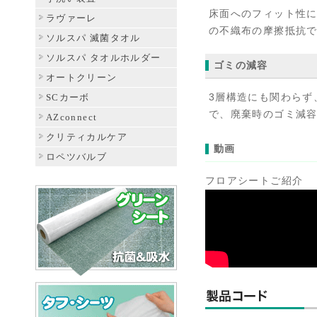
床面へのフィット性
ラヴァーレ
の不織布の摩擦抵抗
ソルスパ 滅菌タオル
ソルスパ タオルホルダー
ゴミの減容
オートクリーン
SCカーボ
3層構造にも関わらず
で、廃棄時のゴミ減
AZconnect
クリティカルケア
動画
ロペツバルブ
フロアシートご紹介