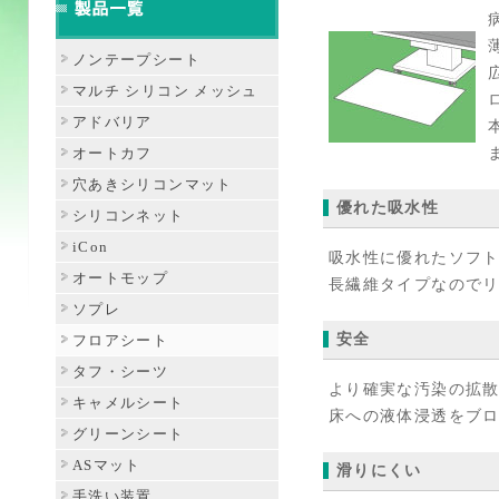
ノンテープシート
マルチ シリコン メッシュ
アドバリア
オートカフ
穴あきシリコンマット
優れた吸水性
シリコンネット
iCon
吸水性に優れたソフ
オートモップ
長繊維タイプなので
ソプレ
安全
フロアシート
タフ・シーツ
より確実な汚染の拡散
キャメルシート
床への液体浸透をブ
グリーンシート
ASマット
滑りにくい
手洗い装置